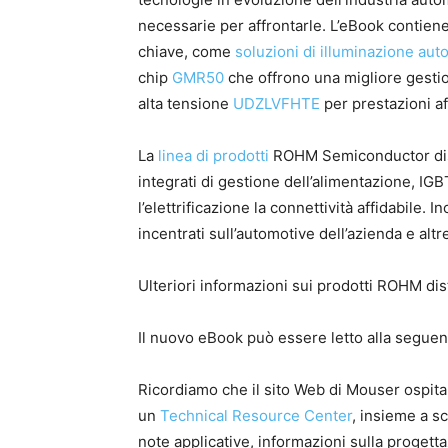
necessarie per affrontarle. L’eBook contien
chiave, come
soluzioni di illuminazione aut
chip
GMR50
che offrono una migliore gestio
alta tensione
UDZLVFHTE
per prestazioni af
La
linea di prodotti
ROHM Semiconductor dis
integrati di gestione dell’alimentazione, IG
l’elettrificazione la connettività affidabile. 
incentrati sull’automotive dell’azienda e al
Ulteriori informazioni sui prodotti ROHM dis
Il nuovo eBook può essere letto alla segue
Ricordiamo che il sito Web di Mouser ospita u
un
Technical Resource Center
, insieme a sc
note applicative, informazioni sulla progetta