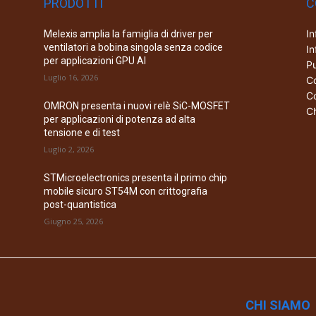
PRODOTTI
C
In
Melexis amplia la famiglia di driver per
ventilatori a bobina singola senza codice
In
per applicazioni GPU AI
Pu
Luglio 16, 2026
Co
Co
OMRON presenta i nuovi relè SiC-MOSFET
Ch
per applicazioni di potenza ad alta
tensione e di test
Luglio 2, 2026
STMicroelectronics presenta il primo chip
mobile sicuro ST54M con crittografia
post-quantistica
Giugno 25, 2026
CHI SIAMO