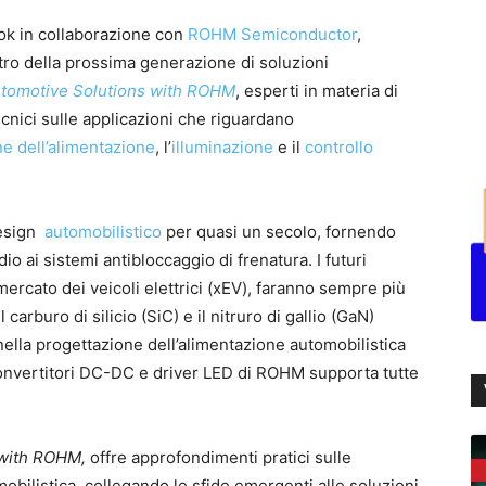
k in collaborazione con
ROHM Semiconductor
,
ntro della prossima generazione di soluzioni
Automotive Solutions with ROHM
, esperti in materia di
ici sulle applicazioni che riguardano
ne dell’alimentazione
, l’
illuminazione
e il
controllo
design
automobilistico
per quasi un secolo, fornendo
dio ai sistemi antibloccaggio di frenatura. I futuri
mercato dei veicoli elettrici (xEV), faranno sempre più
 carburo di silicio (SiC) e il nitruro di gallio (GaN)
nella progettazione dell’alimentazione automobilistica
 convertitori DC-DC e driver LED di ROHM supporta tutte
s with ROHM,
offre approfondimenti pratici sulle
mobilistica, collegando le sfide emergenti alle soluzioni