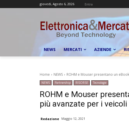
giovedì, Agosto 6, 2026
Entra
NEWS
MERCATI
AZIENDE
RI
Home
NEWS
ROHM e Mouser presentano un eBook sul
NEWS
Partnership
RISORSE
Tecnologie
ROHM e Mouser presentan
più avanzate per i veicoli
Maggio 12, 2021
Redazione