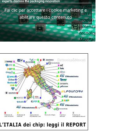
raddoppia
la densità
Fai clic per accettare i cookie marketing e
con i
abilitare questo contenuto
moduli di
potenza con
tecnologia
MagPack.