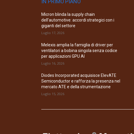
IN PRIMO PIANO
Micron blinda la supply chain
dell’automotive: accordi strategici con i
giganti del settore
Luglio 17, 2026
Melexis amplia la famiglia di driver per
ventilatori a bobina singola senza codice
per applicazioni GPU AI
Luglio 16, 2026
Diodes Incorporated acquisisce ElevATE
Semiconductor e rafforza la presenza nel
mercato ATE e della strumentazione
Luglio 15, 2026