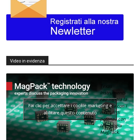
Video in evidenza
Texas
Instruments
raddoppia la
Fai clic per accettare i cookie marketing e
densità con i
moduli di
abilitare questo contenuto
potenza con
tecnologia
MagPack.