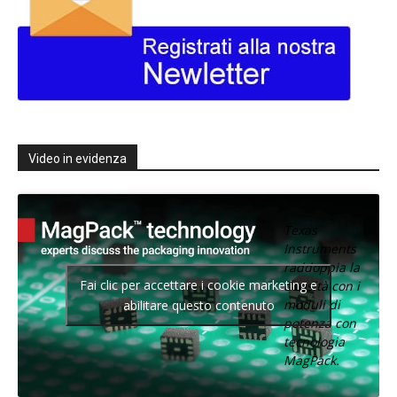
Video in evidenza
Texas
Instruments
raddoppia la
Fai clic per accettare i cookie marketing e
densità con i
moduli di
abilitare questo contenuto
potenza con
tecnologia
MagPack.