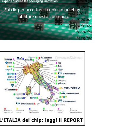
raddoppia
la densità
Fai clic per accettare i cookie marketing e
con i
abilitare questo contenuto
moduli di
potenza con
tecnologia
MagPack.