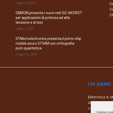
Luglio 16, 2026
Co
Co
OMRON presenta i nuovi relè SiC-MOSFET
Ch
per applicazioni di potenza ad alta
tensione e di test
Luglio 2, 2026
STMicroelectronics presenta il primo chip
mobile sicuro ST54M con crittografia
post-quantistica
Giugno 25, 2026
CHI SIAMO
Elettronica & Me
dell’elettronica
con una copertu
Usiamo cooki