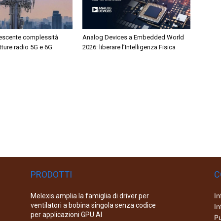
rescente complessità
Analog Devices a Embedded World
etture radio 5G e 6G
2026: liberare l’Intelligenza Fisica
PRODOTTI
C
In
Melexis amplia la famiglia di driver per
ventilatori a bobina singola senza codice
In
per applicazioni GPU AI
Pu