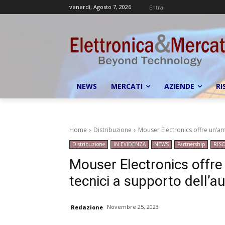
venerdì, Agosto 7, 2026
Entra
NEWS
MERCATI
AZIENDE
RI
Home
Distribuzione
Mouser Electronics offre un’a
Distribuzione
IN EVIDENZA
NEWS
Partnership
RIS
Mouser Electronics offr
tecnici a supporto dell’a
Novembre 25, 2023
Redazione