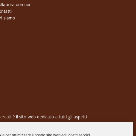
llabora con noi
ntatti
i siamo
rcati è il sito web dedicato a tutti gli aspetti
 professionale e dell’industria dei semiconduttori,
ra a 360° che coinvolge tecnologie, prodotti,
e per ottimizzare il nostro sito web ed i nostri servizi.