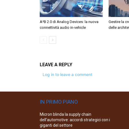
A²B 2.0 di Analog Devices: la nuova
Gestire la c
connettività audio in-vehicle
delle archit
LEAVE A REPLY
Log in to leave a comment
IN PRIMO PIANO
Micron blinda la supply chain
dell’automotive: accordi strategici con i
giganti del settore