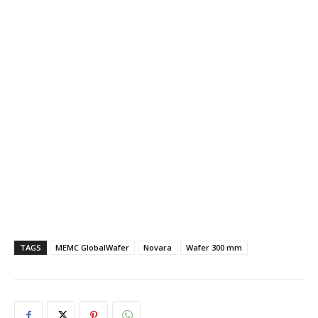
TAGS
MEMC GlobalWafer
Novara
Wafer 300 mm