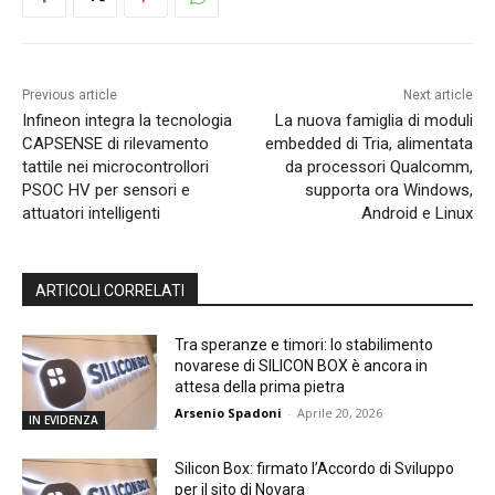
Previous article
Next article
Infineon integra la tecnologia
La nuova famiglia di moduli
CAPSENSE di rilevamento
embedded di Tria, alimentata
tattile nei microcontrollori
da processori Qualcomm,
PSOC HV per sensori e
supporta ora Windows,
attuatori intelligenti
Android e Linux
ARTICOLI CORRELATI
Tra speranze e timori: lo stabilimento
novarese di SILICON BOX è ancora in
attesa della prima pietra
Arsenio Spadoni
-
Aprile 20, 2026
IN EVIDENZA
Silicon Box: firmato l’Accordo di Sviluppo
per il sito di Novara