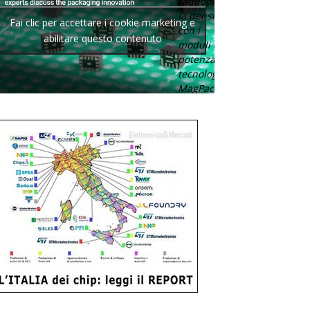
raddoppia
la densità
Fai clic per accettare i cookie marketing e
con i
abilitare questo contenuto
moduli di
potenza con
tecnologia
MagPack.