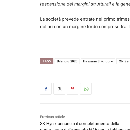
l’espansione dei margini strutturali e la gene
La società prevede entrate nel primo trimest
dollari con un margine lordo compreso tra il 
TAGS
Bilancio 2020
Hassane El-Khoury
ON Sem
Previous article
SK Hynix annuncia il completamento della
costruzione dell’impianto M16 per la fabbricaz