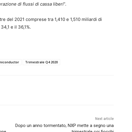
razione di flussi di cassa liberi
”.
re del 2021 comprese tra 1,410 e 1,510 miliardi di
34,1 e il 36,1%.
iconductor
Trimestrale Q4 2020
Next article
Dopo un anno tormentato, NXP mette a segno una
ione
trimestrale coi fiocchi