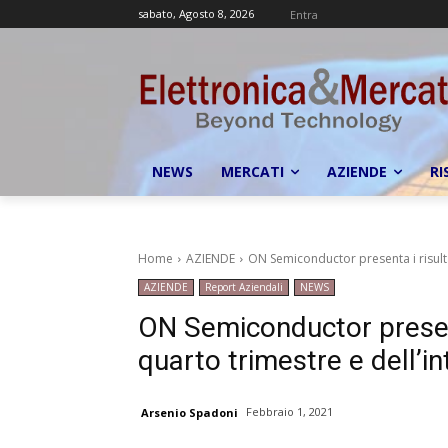
sabato, Agosto 8, 2026
Entra
NEWS
MERCATI
AZIENDE
RI
Home
AZIENDE
ON Semiconductor presenta i risultat
AZIENDE
Report Aziendali
NEWS
ON Semiconductor presenta
quarto trimestre e dell’
Febbraio 1, 2021
Arsenio Spadoni