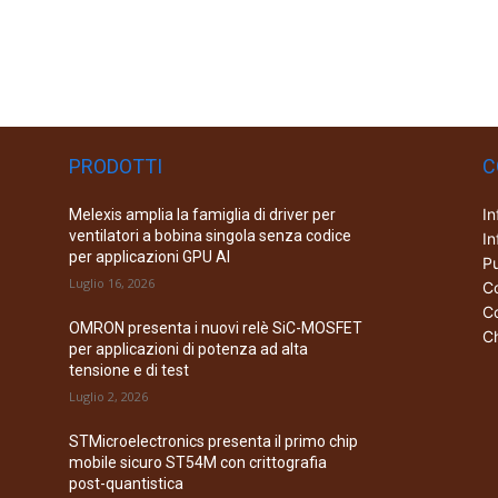
PRODOTTI
C
In
Melexis amplia la famiglia di driver per
ventilatori a bobina singola senza codice
In
per applicazioni GPU AI
Pu
Luglio 16, 2026
Co
Co
OMRON presenta i nuovi relè SiC-MOSFET
Ch
per applicazioni di potenza ad alta
tensione e di test
Luglio 2, 2026
STMicroelectronics presenta il primo chip
mobile sicuro ST54M con crittografia
post-quantistica