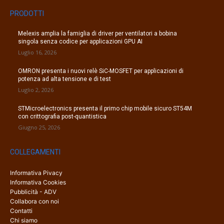
PRODOTTI
Melexis amplia la famiglia di driver per ventilatori a bobina
singola senza codice per applicazioni GPU AI
Luglio 16, 2026
OMRON presenta i nuovi relè SiC-MOSFET per applicazioni di
potenza ad alta tensione e di test
Luglio 2, 2026
STMicroelectronics presenta il primo chip mobile sicuro ST54M
con crittografia post-quantistica
Giugno 25, 2026
COLLEGAMENTI
Informativa Pivacy
Informativa Cookies
Pubblicità - ADV
Collabora con noi
Contatti
Chi siamo