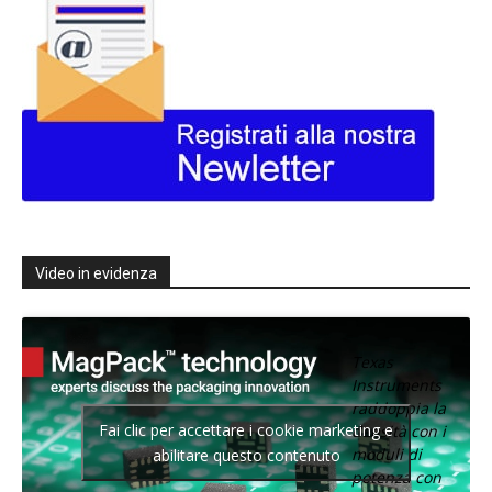
Video in evidenza
Texas
Instruments
raddoppia la
Fai clic per accettare i cookie marketing e
densità con i
moduli di
abilitare questo contenuto
potenza con