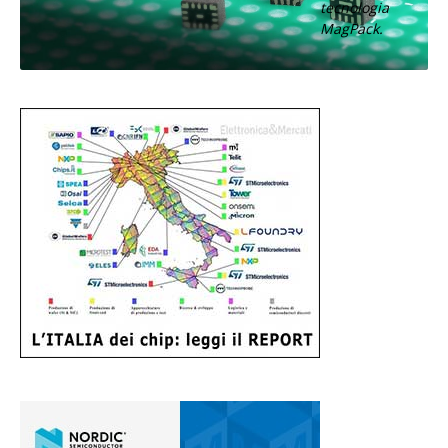
tecnologia
MagPack.