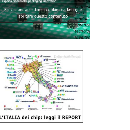
raddoppia
la densità
Fai clic per accettare i cookie marketing e
con i
abilitare questo contenuto
moduli di
potenza con
tecnologia
MagPack.