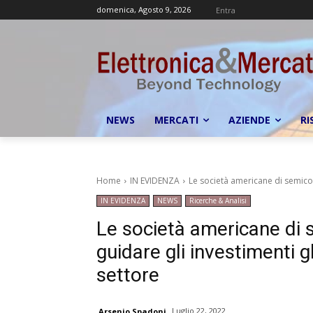
domenica, Agosto 9, 2026
Entra
NEWS
MERCATI
AZIENDE
RI
Home
IN EVIDENZA
Le società americane di semicond
IN EVIDENZA
NEWS
Ricerche & Analisi
Le società americane di 
guidare gli investimenti g
settore
Luglio 22, 2022
Arsenio Spadoni