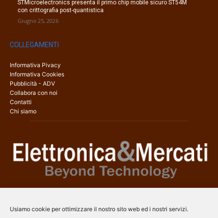
STMicroelectronics presenta il primo chip mobile sicuro ST54M
con crittografia post-quantistica
Giugno 25, 2026
COLLEGAMENTI
Informativa Pivacy
Informativa Cookies
Pubblicità - ADV
Collabora con noi
Contatti
Chi siamo
Elettronica & Mercati è il sito web dedicato a tutti gli aspetti
dell’elettronica professionale e dell’industria dei semiconduttori, con
Usiamo cookie per ottimizzare il nostro sito web ed i nostri servizi.
una copertura a 360° che coinvolge tecnologie, prodotti, mercati e