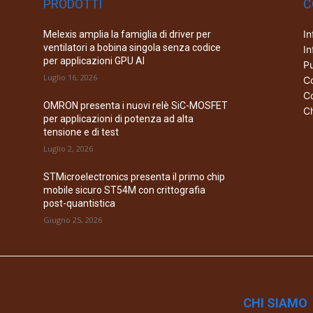
PRODOTTI
C
In
Melexis amplia la famiglia di driver per
ventilatori a bobina singola senza codice
In
per applicazioni GPU AI
Pu
Luglio 16, 2026
Co
Co
OMRON presenta i nuovi relè SiC-MOSFET
Ch
per applicazioni di potenza ad alta
tensione e di test
Luglio 2, 2026
STMicroelectronics presenta il primo chip
mobile sicuro ST54M con crittografia
post-quantistica
Giugno 25, 2026
CHI SIAMO