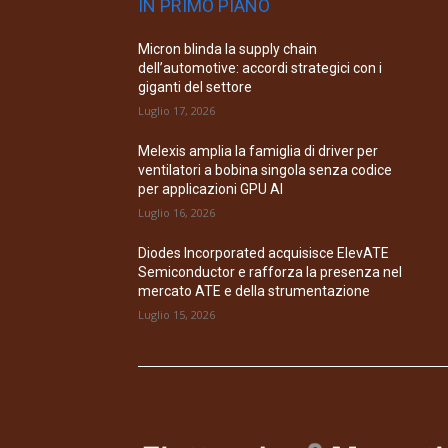
IN PRIMO PIANO
Micron blinda la supply chain
dell’automotive: accordi strategici con i
giganti del settore
Luglio 17, 2026
Melexis amplia la famiglia di driver per
ventilatori a bobina singola senza codice
per applicazioni GPU AI
Luglio 16, 2026
Diodes Incorporated acquisisce ElevATE
Semiconductor e rafforza la presenza nel
mercato ATE e della strumentazione
Luglio 15, 2026