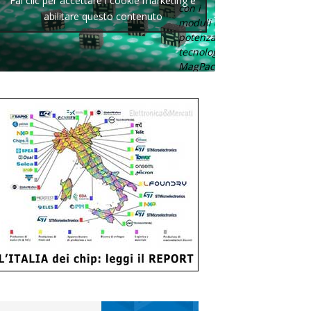
Fai clic per accettare i cookie marketing e
con i
abilitare questo contenuto
moduli di
potenza con
tecnologia
MagPack.