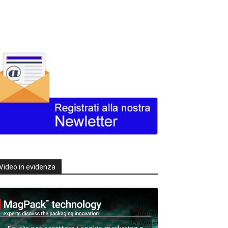
Video in evidenza
Texas
Instruments
raddoppia
la densità