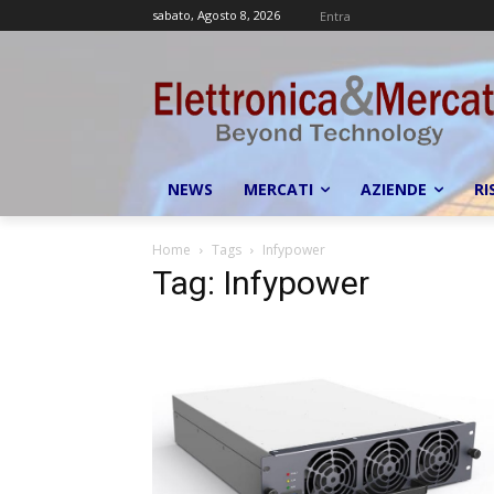
sabato, Agosto 8, 2026
Entra
NEWS
MERCATI
AZIENDE
RI
Home
Tags
Infypower
Tag: Infypower