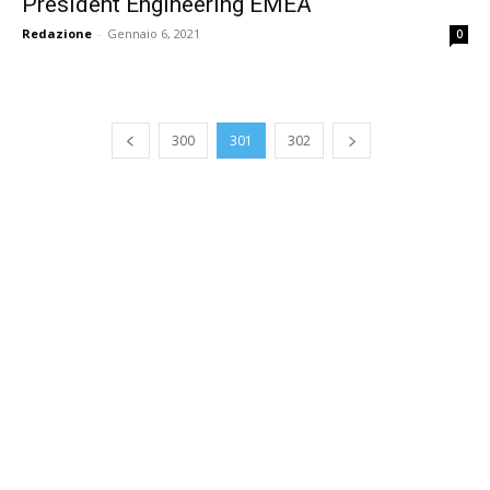
President Engineering EMEA
Redazione
-
Gennaio 6, 2021
0
300
301
302