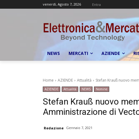
venerdì, Agosto 7, 2026
Entra
NEWS
MERCATI
AZIENDE
RI
Home
AZIENDE
Attualità
Stefan Krauß nuovo memb
AZIENDE
Attualità
NEWS
Nomine
Stefan Krauß nuovo memb
Amministrazione di Vecto
Gennaio 7, 2021
Redazione