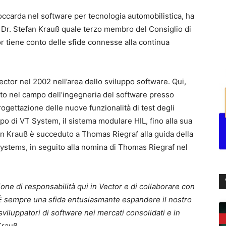
Stoccarda nel software per tecnologia automobilistica, ha
l Dr. Stefan Krauß quale terzo membro del Consiglio di
 tiene conto delle sfide connesse alla continua
Vector nel 2002 nell’area dello sviluppo software. Qui,
ato nel campo dell’ingegneria del software presso
progettazione delle nuove funzionalità di test degli
po di VT System, il sistema modulare HIL, fino alla sua
an Krauß è succeduto a Thomas Riegraf alla guida della
Systems, in seguito alla nomina di Thomas Riegraf nel
ne di responsabilità qui in Vector e di collaborare con
i. È sempre una sfida entusiasmante espandere il nostro
sviluppatori di software nei mercati consolidati e in
 Krauß.