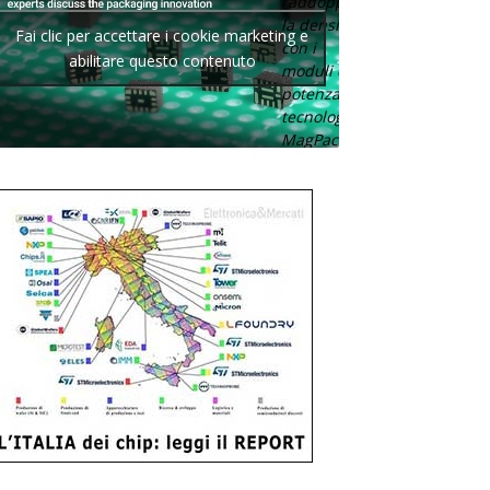
raddoppia
la densità
Fai clic per accettare i cookie marketing e
con i
abilitare questo contenuto
moduli di
potenza con
tecnologia
MagPack.