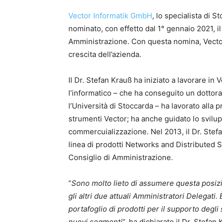
Vector Informatik GmbH
, lo specialista di 
nominato, con effetto dal 1° gennaio 2021, i
Amministrazione. Con questa nomina, Vector
crescita dell’azienda.
Il Dr. Stefan Krauß ha iniziato a lavorare in 
l’informatico – che ha conseguito un dottor
l’Università di Stoccarda – ha lavorato alla 
strumenti Vector; ha anche guidato lo svilup
commercuializzazione. Nel 2013, il Dr. Stef
linea di prodotti Networks and Distributed 
Consiglio di Amministrazione.
“
Sono molto lieto di assumere questa posizio
gli altri due attuali Amministratori Delegat
portafoglio di prodotti per il supporto degli 
nuovi segmenti
“, ha dichiarato il Dr. Stefan