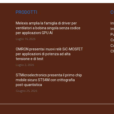
PRODOTTI
C
In
Melexis amplia la famiglia di driver per
ventilatori a bobina singola senza codice
In
per applicazioni GPU AI
Pu
Luglio 16, 2026
Co
Co
OMRON presenta i nuovi relè SiC-MOSFET
Ch
per applicazioni di potenza ad alta
tensione e di test
Luglio 2, 2026
STMicroelectronics presenta il primo chip
mobile sicuro ST54M con crittografia
post-quantistica
Giugno 25, 2026