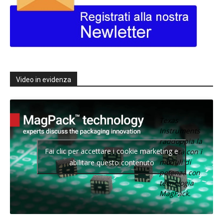
Video in evidenza
Texas
Instruments
raddoppia la
Fai clic per accettare i cookie marketing e
densità con i
moduli di
abilitare questo contenuto
potenza con
tecnologia
MagPack.