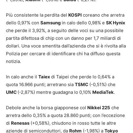
Più consistente la perdita del
KOSPI
coreano che arretra
dello 0,97% con
Samsung
in calo dello 0,98% e
SK Hynix
che perde il 3,92%, a seguito delle voci su una possibile
partita difettosa di chip con un danno per 1,7 miliardi di
dollari. Una voce smentita dall’azienda che si è rivolta alla
Polizia per cercare di identificare chi ha diffuso questa
notizia.
In calo anche il
Taiex
di Taipei che perde lo 0,64% a
quota 16.966 punti; arretrano sia
TSMC
(-0,51%) che
UMC
(-2,87%) mentre guadagna lo 0,10%
MediaTek
.
Debole anche la borsa giapponese col
Nikkei 225
che
arretra dello 0,35% a quota 28.860 punti; con l’eccezione
di
Renesas
(+0,58%), chiudono in rosso tutte le altre
aziende di semiconduttori, da
Rohm
(-1,98%) a
Tokyo