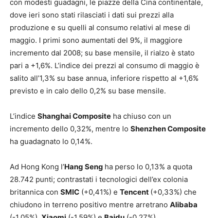
con modesti guadagni, le piazze della Cina continentale,
dove ieri sono stati rilasciati i dati sui prezzi alla
produzione e su quelli al consumo relativi al mese di
maggio. I primi sono aumentati del 9%, il maggiore
incremento dal 2008; su base mensile, il rialzo è stato
pari a +1,6%. L’indice dei prezzi al consumo di maggio è
salito all’1,3% su base annua, inferiore rispetto al +1,6%
previsto e in calo dello 0,2% su base mensile.
L’indice
Shanghai Composite
ha chiuso con un
incremento dello 0,32%, mentre lo
Shenzhen Composite
ha guadagnato lo 0,14%.
Ad Hong Kong l’
Hang Seng
ha perso lo 0,13% a quota
28.742 punti; contrastati i tecnologici dell’ex colonia
britannica con
SMIC
(+0,41%) e
Tencent
(+0,33%) che
chiudono in terreno positivo mentre arretrano
Alibaba
(-1,05%),
Xiaomi
(-1,59%) e
Baidu
(-0,27%).