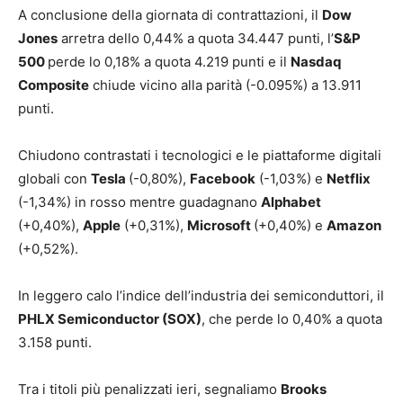
A conclusione della giornata di contrattazioni, il
Dow
Jones
arretra dello 0,44% a quota 34.447 punti, l’
S&P
500
perde lo 0,18% a quota 4.219 punti e il
Nasdaq
Composite
chiude vicino alla parità (-0.095%) a 13.911
punti.
Chiudono contrastati i tecnologici e le piattaforme digitali
globali con
Tesla
(-0,80%),
Facebook
(-1,03%) e
Netflix
(-1,34%) in rosso mentre guadagnano
Alphabet
(+0,40%),
Apple
(+0,31%),
Microsoft
(+0,40%) e
Amazon
(+0,52%).
In leggero calo l’indice dell’industria dei semiconduttori, il
PHLX Semiconductor (SOX)
, che perde lo 0,40% a quota
3.158 punti.
Tra i titoli più penalizzati ieri, segnaliamo
Brooks