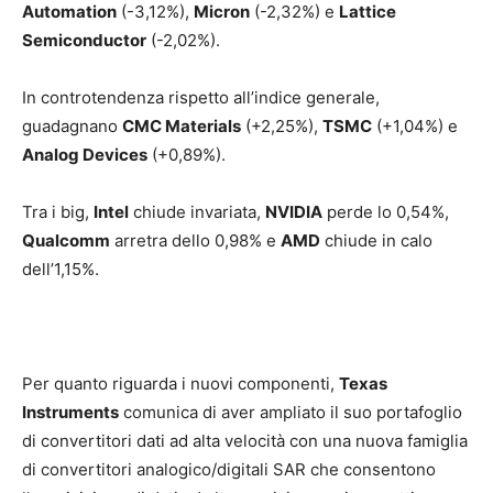
Automation
(-3,12%),
Micron
(-2,32%) e
Lattice
Semiconductor
(-2,02%).
In controtendenza rispetto all’indice generale,
guadagnano
CMC Materials
(+2,25%),
TSMC
(+1,04%) e
Analog Devices
(+0,89%).
Tra i big,
Intel
chiude invariata,
NVIDIA
perde lo 0,54%,
Qualcomm
arretra dello 0,98% e
AMD
chiude in calo
dell’1,15%.
Per quanto riguarda i nuovi componenti,
Texas
Instruments
comunica di aver ampliato il suo portafoglio
di convertitori dati ad alta velocità con una nuova famiglia
di convertitori analogico/digitali SAR che consentono