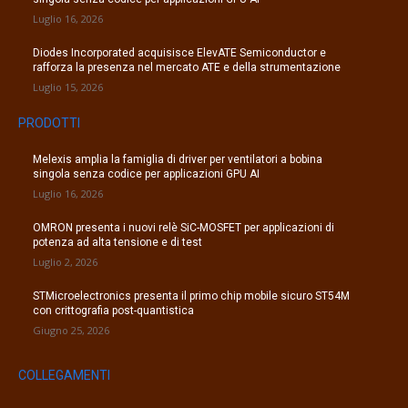
Luglio 16, 2026
Diodes Incorporated acquisisce ElevATE Semiconductor e
rafforza la presenza nel mercato ATE e della strumentazione
Luglio 15, 2026
PRODOTTI
Melexis amplia la famiglia di driver per ventilatori a bobina
singola senza codice per applicazioni GPU AI
Luglio 16, 2026
OMRON presenta i nuovi relè SiC-MOSFET per applicazioni di
potenza ad alta tensione e di test
Luglio 2, 2026
STMicroelectronics presenta il primo chip mobile sicuro ST54M
con crittografia post-quantistica
Giugno 25, 2026
COLLEGAMENTI