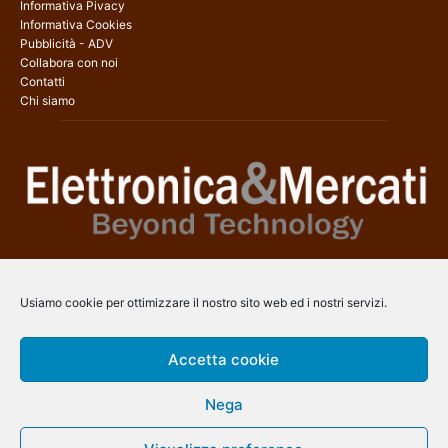
Informativa Pivacy
Informativa Cookies
Pubblicità - ADV
Collabora con noi
Contatti
Chi siamo
Elettronica & Mercati è il sito web dedicato a tutti gli aspetti
dell’elettronica professionale e dell’industria dei semiconduttori, con
Usiamo cookie per ottimizzare il nostro sito web ed i nostri servizi.
una copertura a 360° che coinvolge tecnologie, prodotti, mercati e
aziende.
Accetta cookie
Contatti:
info@arscommunication.it
Nega
SEGUICI