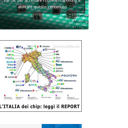
Fai clic per accettare i cookie marketing e
con i
abilitare questo contenuto
moduli di
potenza con
tecnologia
MagPack.