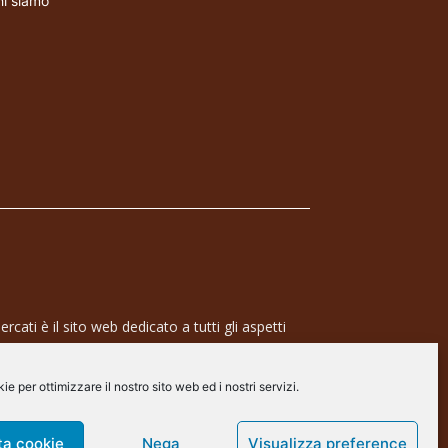
i siamo
rcati è il sito web dedicato a tutti gli aspetti
 professionale e dell’industria dei semiconduttori,
ra a 360° che coinvolge tecnologie, prodotti,
e per ottimizzare il nostro sito web ed i nostri servizi.
de.
arscommunication.it
ta cookie
Nega
Visualizza preference