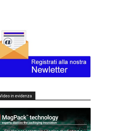
Video in evidenza
Texas
Instruments
raddoppia
la densità