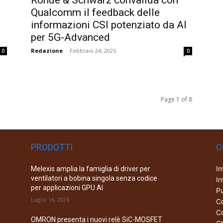
Rohde & Schwarz convalida con
Qualcomm il feedback delle
informazioni CSI potenziato da AI
per 5G-Advanced
Redazione
-
Febbraio 24, 2025
0
0
Page 1 of 8
PRODOTTI
C
In
Melexis amplia la famiglia di driver per
ventilatori a bobina singola senza codice
In
per applicazioni GPU AI
Pu
Luglio 16, 2026
Co
Co
OMRON presenta i nuovi relè SiC-MOSFET