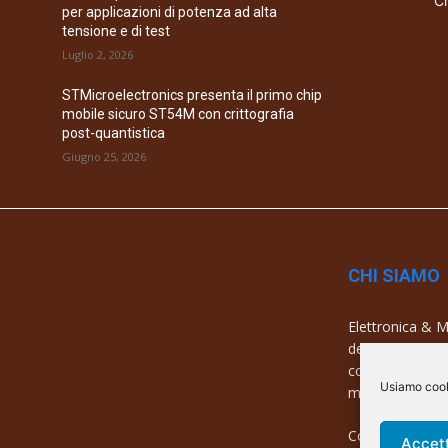
Ch
per applicazioni di potenza ad alta
tensione e di test
Luglio 2, 2026
STMicroelectronics presenta il primo chip
mobile sicuro ST54M con crittografia
post-quantistica
Giugno 25, 2026
CHI SIAMO
Elettronica & Me
dell’elettronica
con una copertu
Usiamo cooki
mercati e azien
Contatti:
info@
Accet