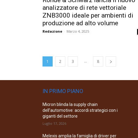
Rohde & Schwarz lancia il nuovo
analizzatore di rete vettoriale
ZNB3000 ideale per ambienti di
produzione ad alto volume
Redazione
-
Marzo 4, 2025
...
1
2
3
8
IN PRIMO PIANO
Micron blinda la supply chain
dell’automotive: accordi strategici con i
giganti del settore
Luglio 17, 2026
Melexis amplia la famiglia di driver per