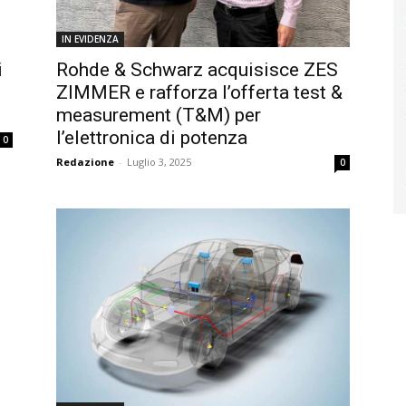
IN EVIDENZA
i
Rohde & Schwarz acquisisce ZES
ZIMMER e rafforza l’offerta test &
measurement (T&M) per
l’elettronica di potenza
0
Redazione
-
Luglio 3, 2025
0