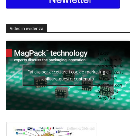
Video in evidenza
Texas
Instruments
raddoppia la
Fai clic per accettare i cookie marketing e
densità con i
moduli di
abilitare questo contenuto
potenza con
tecnologia
MagPack.