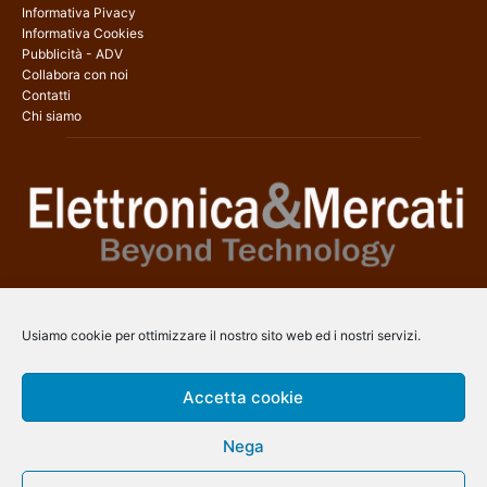
Informativa Pivacy
Informativa Cookies
Pubblicità - ADV
Collabora con noi
Contatti
Chi siamo
Elettronica & Mercati è il sito web dedicato a tutti gli aspetti
dell’elettronica professionale e dell’industria dei semiconduttori, con
Usiamo cookie per ottimizzare il nostro sito web ed i nostri servizi.
una copertura a 360° che coinvolge tecnologie, prodotti, mercati e
aziende.
Accetta cookie
Contatti:
info@arscommunication.it
Nega
SEGUICI