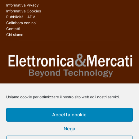
Informativa Pivacy
Informativa Cookies
Pubblicità - ADV
Collabora con noi
Contatti
Chi siamo
Elettronica & Mercati è il sito web dedicato a tutti gli aspetti
dell’elettronica professionale e dell’industria dei semiconduttori, con
Usiamo cookie per ottimizzare il nostro sito web ed i nostri servizi.
una copertura a 360° che coinvolge tecnologie, prodotti, mercati e
aziende.
Accetta cookie
Contatti:
info@arscommunication.it
Nega
SEGUICI