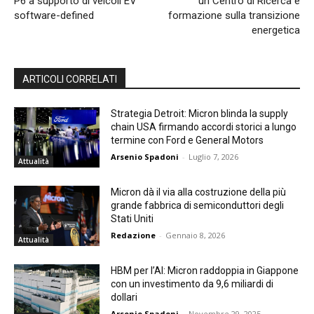
P6 a supporto di veicoli EV
un Centro di Ricerca e
software-defined
formazione sulla transizione
energetica
ARTICOLI CORRELATI
Strategia Detroit: Micron blinda la supply
chain USA firmando accordi storici a lungo
termine con Ford e General Motors
Arsenio Spadoni
-
Luglio 7, 2026
Attualità
Micron dà il via alla costruzione della più
grande fabbrica di semiconduttori degli
Stati Uniti
Redazione
-
Gennaio 8, 2026
Attualità
HBM per l’AI: Micron raddoppia in Giappone
con un investimento da 9,6 miliardi di
dollari
Arsenio Spadoni
-
Novembre 29, 2025