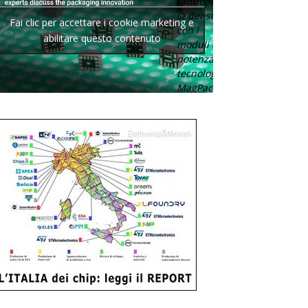
raddoppia
la densità
Fai clic per accettare i cookie marketing e
con i
abilitare questo contenuto
moduli di
potenza con
tecnologia
MagPack.