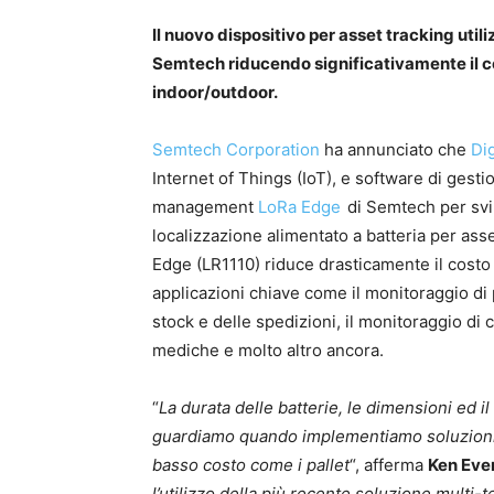
Il nuovo dispositivo per asset tracking ut
Semtech riducendo significativamente il
indoor/outdoor.
Semtech Corporation
ha annunciato che
Dig
Internet of Things (IoT), e software di gestio
management
LoRa Edge
di Semtech per sv
localizzazione alimentato a batteria per as
Edge (LR1110) riduce drasticamente il costo 
applicazioni chiave come il monitoraggio di 
stock e delle spedizioni, il monitoraggio di 
mediche e molto altro ancora.
“
La durata delle batterie, le dimensioni ed il 
guardiamo quando implementiamo soluzioni d
basso costo come i pallet
“, afferma
Ken Eve
l’utilizzo della più recente soluzione multi