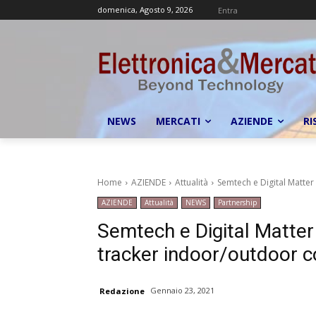
domenica, Agosto 9, 2026
Entra
NEWS
MERCATI
AZIENDE
RI
Home
AZIENDE
Attualità
Semtech e Digital Matte
AZIENDE
Attualità
NEWS
Partnership
Semtech e Digital Matte
tracker indoor/outdoor 
Gennaio 23, 2021
Redazione