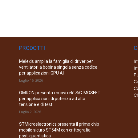
PRODOTTI
C
In
Melexis amplia la famiglia di driver per
ventilatori a bobina singola senza codice
In
per applicazioni GPU AI
Pu
Luglio 16, 2026
Co
Co
OMRON presenta i nuovi relè SiC-MOSFET
Ch
per applicazioni di potenza ad alta
tensione e di test
Luglio 2, 2026
STMicroelectronics presenta il primo chip
mobile sicuro ST54M con crittografia
post-quantistica