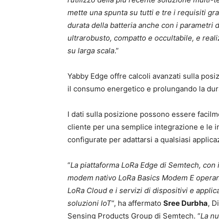
mette una spunta su tutti e tre i requisiti 
durata della batteria anche con i parametri 
ultrarobusto, compatto e occultabile, e rea
su larga scala
.”
Yabby Edge offre calcoli avanzati sulla posi
il consumo energetico e prolungando la durat
I dati sulla posizione possono essere facilme
cliente per una semplice integrazione e le 
configurate per adattarsi a qualsiasi applic
“
La piattaforma LoRa Edge di Semtech, con i
modem nativo LoRa Basics Modem E operante
LoRa Cloud e i servizi di dispositivi e appli
soluzioni IoT
“, ha affermato
Sree Durbha
, D
Sensing Products Group di Semtech. “
La nu