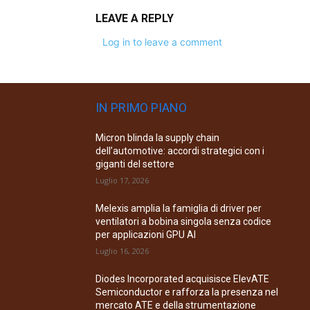
LEAVE A REPLY
Log in to leave a comment
IN PRIMO PIANO
Micron blinda la supply chain
dell’automotive: accordi strategici con i
giganti del settore
Luglio 17, 2026
Melexis amplia la famiglia di driver per
ventilatori a bobina singola senza codice
per applicazioni GPU AI
Luglio 16, 2026
Diodes Incorporated acquisisce ElevATE
Semiconductor e rafforza la presenza nel
mercato ATE e della strumentazione