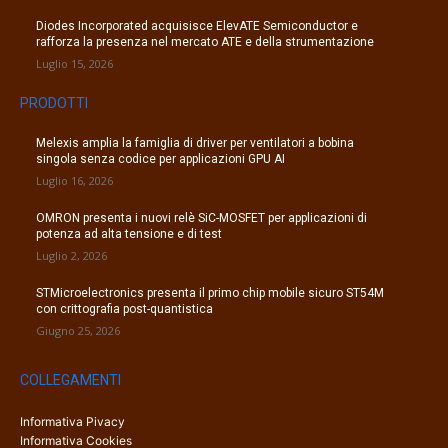
Diodes Incorporated acquisisce ElevATE Semiconductor e
rafforza la presenza nel mercato ATE e della strumentazione
Luglio 15, 2026
PRODOTTI
Melexis amplia la famiglia di driver per ventilatori a bobina
singola senza codice per applicazioni GPU AI
Luglio 16, 2026
OMRON presenta i nuovi relè SiC-MOSFET per applicazioni di
potenza ad alta tensione e di test
Luglio 2, 2026
STMicroelectronics presenta il primo chip mobile sicuro ST54M
con crittografia post-quantistica
Giugno 25, 2026
COLLEGAMENTI
Informativa Pivacy
Informativa Cookies