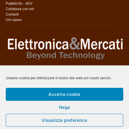
Pubblicità - ADV
Collabora con noi
Contatti
Chi siamo
Elettronica & Mercati è il sito web dedicato a tutti gli aspetti
dell’elettronica professionale e dell’industria dei semiconduttori, con
Usiamo cookie per ottimizzare il nostro sito web ed i nostri servizi.
una copertura a 360° che coinvolge tecnologie, prodotti, mercati e
aziende.
Accetta cookie
Contatti:
info@arscommunication.it
Nega
SEGUICI
Visualizza preference