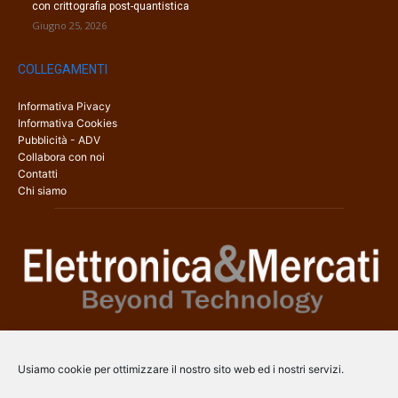
con crittografia post-quantistica
Giugno 25, 2026
COLLEGAMENTI
Informativa Pivacy
Informativa Cookies
Pubblicità - ADV
Collabora con noi
Contatti
Chi siamo
Elettronica & Mercati è il sito web dedicato a tutti gli aspetti
dell’elettronica professionale e dell’industria dei semiconduttori, con
Usiamo cookie per ottimizzare il nostro sito web ed i nostri servizi.
una copertura a 360° che coinvolge tecnologie, prodotti, mercati e
aziende.