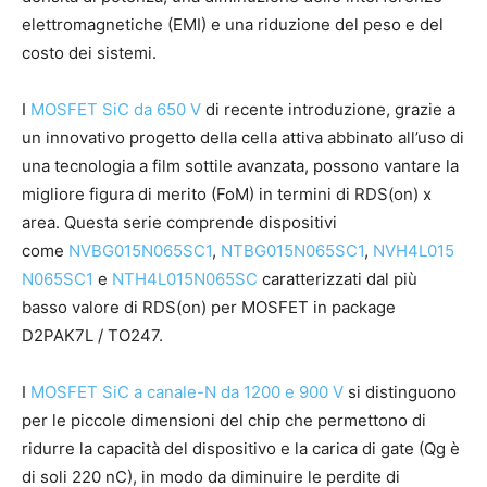
elettromagnetiche (EMI) e una riduzione del peso e del
costo dei sistemi.
I
MOSFET SiC da 650 V
di recente introduzione, grazie a
un innovativo progetto della cella attiva abbinato all’uso di
una tecnologia a film sottile avanzata, possono vantare la
migliore figura di merito (FoM) in termini di RDS(on) x
area. Questa serie comprende dispositivi
come
NVBG015N065SC1
,
NTBG015N065SC1
,
NVH4L015
N065SC1
e
NTH4L015N065SC
caratterizzati dal più
basso valore di RDS(on) per MOSFET in package
D2PAK7L / TO247.
I
MOSFET SiC a canale-N da 1200 e 900 V
si distinguono
per le piccole dimensioni del chip che permettono di
ridurre la capacità del dispositivo e la carica di gate (Qg è
di soli 220 nC), in modo da diminuire le perdite di