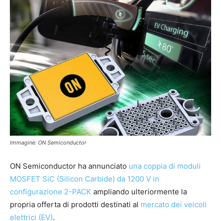
Immagine: ON Semiconductor
ON Semiconductor ha annunciato
una coppia di moduli
MOSFET SiC (Silicon Carbide) da 1200 V in
configurazione 2-PACK
ampliando ulteriormente la
propria offerta di prodotti destinati al
mercato dei veicoli
elettrici (EV)
.