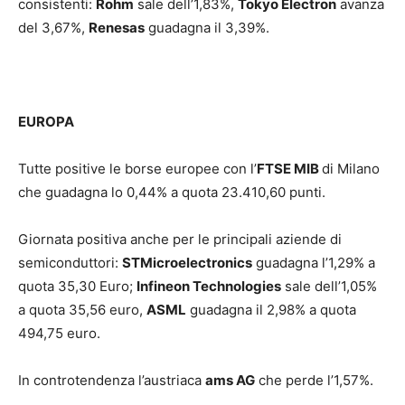
consistenti:
Rohm
sale dell’1,83%,
Tokyo Electron
avanza
del 3,67%,
Renesas
guadagna il 3,39%.
EUROPA
Tutte positive le borse europee con l’
FTSE MIB
di Milano
che guadagna lo 0,44% a quota 23.410,60 punti.
Giornata positiva anche per le principali aziende di
semiconduttori:
STMicroelectronics
guadagna l’1,29% a
quota 35,30 Euro;
Infineon Technologies
sale dell’1,05%
a quota 35,56 euro,
ASML
guadagna il 2,98% a quota
494,75 euro.
In controtendenza l’austriaca
ams AG
che perde l’1,57%.