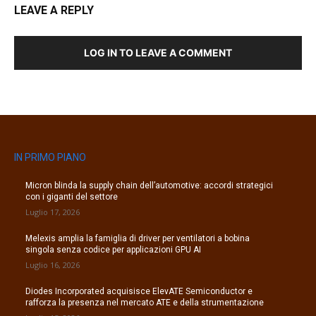
LEAVE A REPLY
LOG IN TO LEAVE A COMMENT
IN PRIMO PIANO
Micron blinda la supply chain dell’automotive: accordi strategici
con i giganti del settore
Luglio 17, 2026
Melexis amplia la famiglia di driver per ventilatori a bobina
singola senza codice per applicazioni GPU AI
Luglio 16, 2026
Diodes Incorporated acquisisce ElevATE Semiconductor e
rafforza la presenza nel mercato ATE e della strumentazione