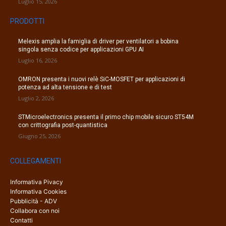
Luglio 15, 2026
PRODOTTI
Melexis amplia la famiglia di driver per ventilatori a bobina
singola senza codice per applicazioni GPU AI
Luglio 16, 2026
OMRON presenta i nuovi relè SiC-MOSFET per applicazioni di
potenza ad alta tensione e di test
Luglio 2, 2026
STMicroelectronics presenta il primo chip mobile sicuro ST54M
con crittografia post-quantistica
Giugno 25, 2026
COLLEGAMENTI
Informativa Pivacy
Informativa Cookies
Pubblicità - ADV
Collabora con noi
Contatti