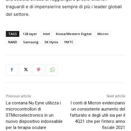
traguardi e di impensierire sempre di più i leader globali
del settore.
TAGS
128 layer
Intel
Kioxia/Western Digital
Micron
NAND
Samsung
SK Hynix
YMTC
Previous article
Next article
La coreana Nu Eyne utilizza i
I conti di Micron evidenziano
microcontrollori di
un consistente aumento del
STMicroelectronics in un
fatturato e degli utili sia per il
nuovo dispositivo indossabile
4Q21 che per l’intero anno
per la terapia oculare
fiscale 2021