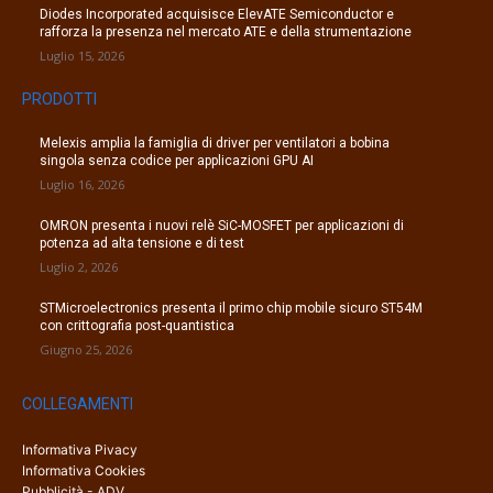
Diodes Incorporated acquisisce ElevATE Semiconductor e
rafforza la presenza nel mercato ATE e della strumentazione
Luglio 15, 2026
PRODOTTI
Melexis amplia la famiglia di driver per ventilatori a bobina
singola senza codice per applicazioni GPU AI
Luglio 16, 2026
OMRON presenta i nuovi relè SiC-MOSFET per applicazioni di
potenza ad alta tensione e di test
Luglio 2, 2026
STMicroelectronics presenta il primo chip mobile sicuro ST54M
con crittografia post-quantistica
Giugno 25, 2026
COLLEGAMENTI
Informativa Pivacy
Informativa Cookies
Pubblicità - ADV