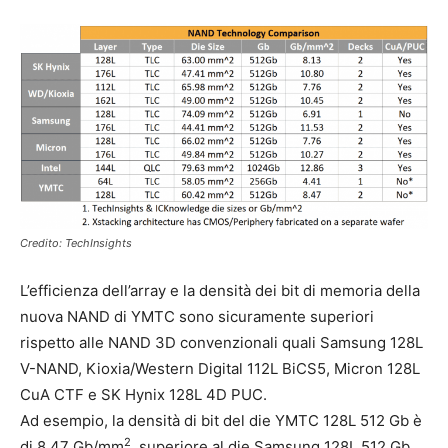
Credito: TechInsights
L’efficienza dell’array e la densità dei bit di memoria della
nuova NAND di YMTC sono sicuramente superiori
rispetto alle NAND 3D convenzionali quali Samsung 128L
V-NAND, Kioxia/Western Digital 112L BiCS5, Micron 128L
CuA CTF e SK Hynix 128L 4D PUC.
Ad esempio, la densità di bit del die YMTC 128L 512 Gb è
2
di 8,47 Gb/mm
, superiore al die Samsung 128L 512 Gb