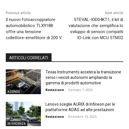
Previous article
Next article
Il nuovo fotoaccoppiatore
STEVAL-IOD04KT1, il kit di
automobilistico TLX9188
valutazione che semplifica lo
offre una tensione
sviluppo di sensori compatti
collettore-emettitore di 200 V
IO-Link con MCU STM32
ARTICOLI CORRELATI
Texas Instruments accelera la transizione
verso i veicoli autonomi ampliando la
gamma di prodotti automotive
Redazione
-
Gennaio 7, 2026
AZIENDE
Lenovo sceglie AURIX di Infineon per le
piattaforme ADAS ad alte prestazioni
Redazione
-
Dicembre 16, 2025
IN EVIDENZA