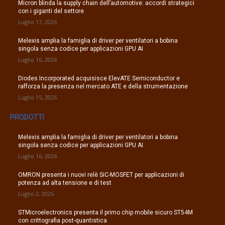
Micron blinda la supply chain dell’automotive: accordi strategici
con i giganti del settore
Luglio 17, 2026
Melexis amplia la famiglia di driver per ventilatori a bobina
singola senza codice per applicazioni GPU AI
Luglio 16, 2026
Diodes Incorporated acquisisce ElevATE Semiconductor e
rafforza la presenza nel mercato ATE e della strumentazione
Luglio 15, 2026
PRODOTTI
Melexis amplia la famiglia di driver per ventilatori a bobina
singola senza codice per applicazioni GPU AI
Luglio 16, 2026
OMRON presenta i nuovi relè SiC-MOSFET per applicazioni di
potenza ad alta tensione e di test
Luglio 2, 2026
STMicroelectronics presenta il primo chip mobile sicuro ST54M
con crittografia post-quantistica