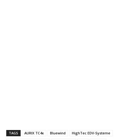
TAGS
AURIX TC4x
Bluewind
HighTec EDV-Systeme