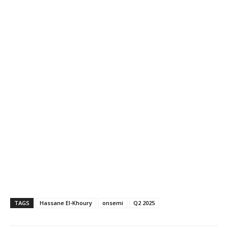
TAGS
Hassane El-Khoury
onsemi
Q2 2025