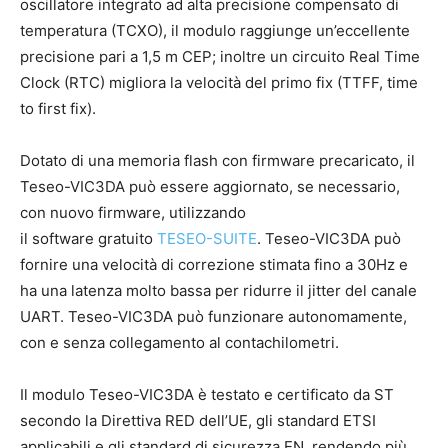
oscillatore integrato ad alta precisione compensato di
temperatura (TCXO), il modulo raggiunge un’eccellente
precisione pari a 1,5 m CEP; inoltre un circuito Real Time
Clock (RTC) migliora la velocità del primo fix (TTFF, time
to first fix).
Dotato di una memoria flash con firmware precaricato, il
Teseo-VIC3DA può essere aggiornato, se necessario,
con nuovo firmware, utilizzando
il software gratuito
TESEO-SUITE
. Teseo-VIC3DA può
fornire una velocità di correzione stimata fino a 30Hz e
ha una latenza molto bassa per ridurre il jitter del canale
UART. Teseo-VIC3DA può funzionare autonomamente,
con e senza collegamento al contachilometri.
Il modulo Teseo-VIC3DA è testato e certificato da ST
secondo la Direttiva RED dell’UE, gli standard ETSI
applicabili e gli standard di sicurezza EN, rendendo più