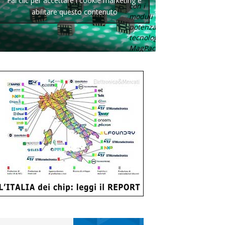
Fai clic per accettare i cookie marketing e
con i
abilitare questo contenuto
moduli di
potenza con
tecnologia
MagPack.