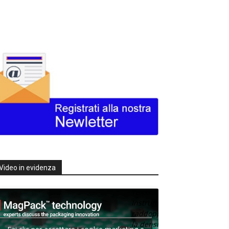
Video in evidenza
Texas
Instruments
raddoppia
la densità