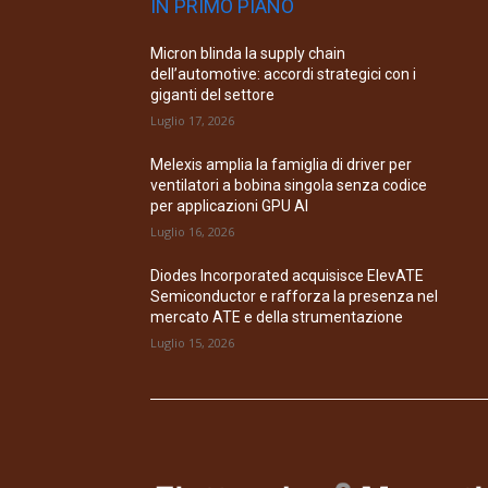
IN PRIMO PIANO
Micron blinda la supply chain
dell’automotive: accordi strategici con i
giganti del settore
Luglio 17, 2026
Melexis amplia la famiglia di driver per
ventilatori a bobina singola senza codice
per applicazioni GPU AI
Luglio 16, 2026
Diodes Incorporated acquisisce ElevATE
Semiconductor e rafforza la presenza nel
mercato ATE e della strumentazione
Luglio 15, 2026