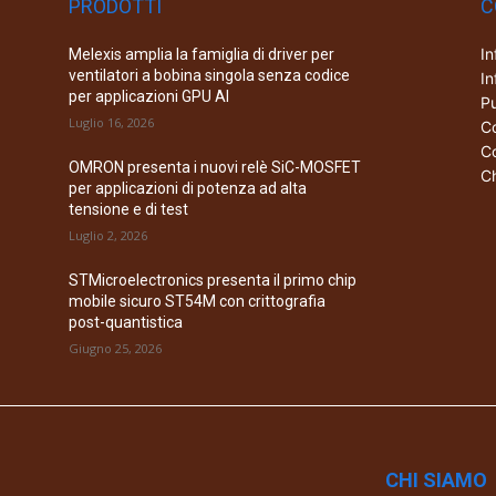
PRODOTTI
C
In
Melexis amplia la famiglia di driver per
ventilatori a bobina singola senza codice
In
per applicazioni GPU AI
Pu
Luglio 16, 2026
Co
Co
OMRON presenta i nuovi relè SiC-MOSFET
Ch
per applicazioni di potenza ad alta
tensione e di test
Luglio 2, 2026
STMicroelectronics presenta il primo chip
mobile sicuro ST54M con crittografia
post-quantistica
Giugno 25, 2026
CHI SIAMO