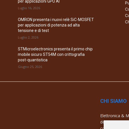
per applicazioni GPU AI
Pu
Luglio 16, 2026
Co
Co
OMRON presenta i nuovi relè SiC-MOSFET
Ch
per applicazioni di potenza ad alta
tensione e di test
Luglio 2, 2026
STMicroelectronics presenta il primo chip
mobile sicuro ST54M con crittografia
post-quantistica
Giugno 25, 2026
CHI SIAMO
Elettronica & Me
dell’elettronica
con una copertu