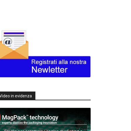
Video in evidenza
Texas
Instruments
raddoppia
la densità