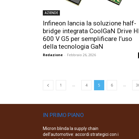
AZIENDE
Infineon lancia la soluzione half-
bridge integrata CoolGaN Drive 
600 V G5 per semplificare l’uso
della tecnologia GaN
Redazione
-
Febbraio 26, 2026
...
...
1
4
5
6
3
IN PRIMO PIANO
Micron blinda la supply chain
dell’automotive: accordi strategici con i