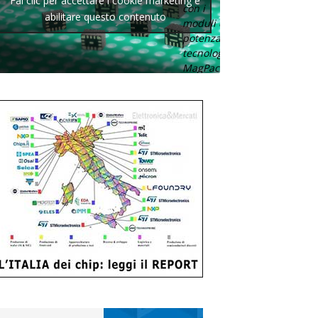
Fai clic per accettare i cookie marketing e
con i
abilitare questo contenuto
moduli di
potenza con
tecnologia
MagPack.