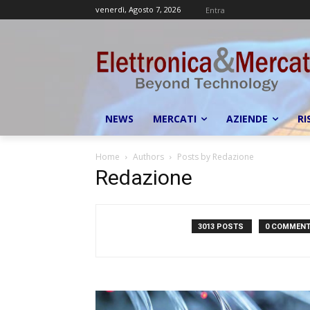
venerdì, Agosto 7, 2026
Entra
NEWS
MERCATI
AZIENDE
RI
Home
Authors
Posts by Redazione
Redazione
3013 POSTS
0 COMMEN