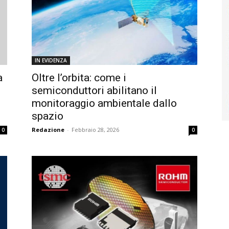
IN EVIDENZA
a
Oltre l’orbita: come i
semiconduttori abilitano il
monitoraggio ambientale dallo
spazio
Redazione
-
Febbraio 28, 2026
0
0