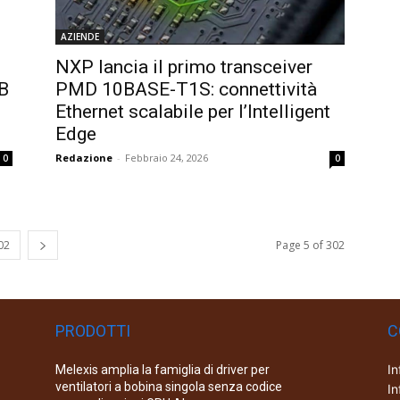
AZIENDE
NXP lancia il primo transceiver
HB
PMD 10BASE-T1S: connettività
Ethernet scalabile per l’Intelligent
Edge
Redazione
-
Febbraio 24, 2026
0
0
02
Page 5 of 302
PRODOTTI
C
In
Melexis amplia la famiglia di driver per
ventilatori a bobina singola senza codice
In