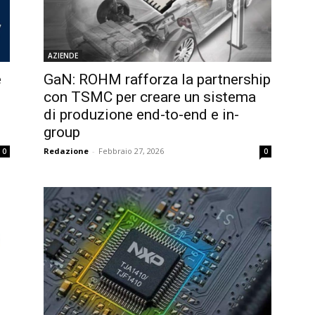
AZIENDE
e
GaN: ROHM rafforza la partnership
con TSMC per creare un sistema
di produzione end-to-end e in-
group
Redazione
-
Febbraio 27, 2026
0
0