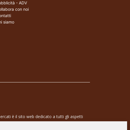
bblicità - ADV
llabora con noi
ntatti
i siamo
rcati è il sito web dedicato a tutti gli aspetti
 professionale e dell’industria dei semiconduttori,
ra a 360° che coinvolge tecnologie, prodotti,