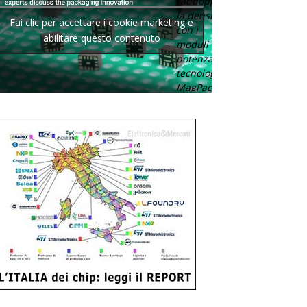
raddoppia
la densità
Fai clic per accettare i cookie marketing e
con i
abilitare questo contenuto
moduli di
potenza con
tecnologia
MagPack.