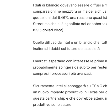
I dati di bilancio dovevano essere diffusi a m
comparsa online mezz’ora prima della chius
quotazioni del 6,46%: una reazione quasi istin
Street ma che si è sgonfiata nel dopoborsa qu
(59,5 dollari circa).
Quello diffuso da Intel è un bilancio che, tu
inalterati i dubbi sul futuro della società.
I mercati aspettano con interesse le prime
probabilmente spingerà da subito per l’este
compresi i processori più avanzati.
Sicuramente Intel si appoggerà su TSMC ch
un nuovo impianto produttivo in Texas per c
questa partnership e che dovrebbe attenuare 
produttive sono sature.