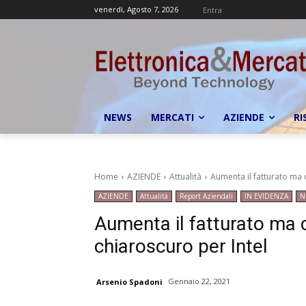
venerdì, Agosto 7, 2026
Entra
NEWS
MERCATI
AZIENDE
RI
Home
AZIENDE
Attualità
Aumenta il fatturato ma ca
AZIENDE
Attualità
Report Aziendali
IN EVIDENZA
N
Aumenta il fatturato ma ca
chiaroscuro per Intel
Gennaio 22, 2021
Arsenio Spadoni