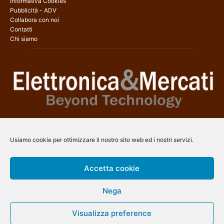
Informativa Cookies
Pubblicità - ADV
Collabora con noi
Contatti
Chi siamo
Elettronica & Mercati è il sito web dedicato a tutti gli aspetti
dell’elettronica professionale e dell’industria dei semiconduttori, con
Usiamo cookie per ottimizzare il nostro sito web ed i nostri servizi.
una copertura a 360° che coinvolge tecnologie, prodotti, mercati e
aziende.
Accetta cookie
Contatti:
info@arscommunication.it
Nega
SEGUICI
Visualizza preference