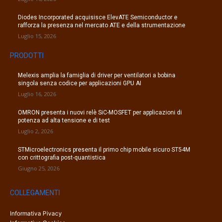
Diodes Incorporated acquisisce ElevATE Semiconductor e
rafforza la presenza nel mercato ATE e della strumentazione
Luglio 15, 2026
PRODOTTI
Melexis amplia la famiglia di driver per ventilatori a bobina
singola senza codice per applicazioni GPU AI
Luglio 16, 2026
OMRON presenta i nuovi relè SiC-MOSFET per applicazioni di
potenza ad alta tensione e di test
Luglio 2, 2026
STMicroelectronics presenta il primo chip mobile sicuro ST54M
con crittografia post-quantistica
Giugno 25, 2026
COLLEGAMENTI
Informativa Pivacy