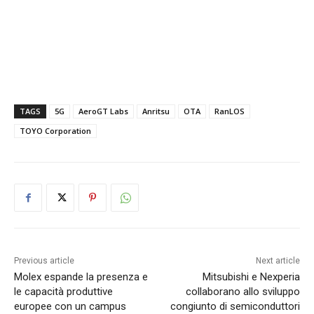
TAGS
5G
AeroGT Labs
Anritsu
OTA
RanLOS
TOYO Corporation
Previous article
Next article
Molex espande la presenza e
Mitsubishi e Nexperia
le capacità produttive
collaborano allo sviluppo
europee con un campus
congiunto di semiconduttori