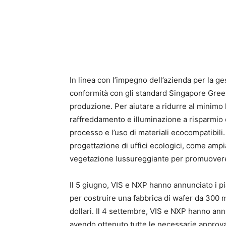
In linea con l’impegno dell’azienda per la ges
conformità con gli standard Singapore Gree
produzione. Per aiutare a ridurre al minimo l
raffreddamento e illuminazione a risparmio e
processo e l’uso di materiali ecocompatibili. 
progettazione di uffici ecologici, come amp
vegetazione lussureggiante per promuovere 
Il 5 giugno, VIS e NXP hanno annunciato i pi
per costruire una fabbrica di wafer da 300 m
dollari. Il 4 settembre, VIS e NXP hanno ann
avendo ottenuto tutte le necessarie approva