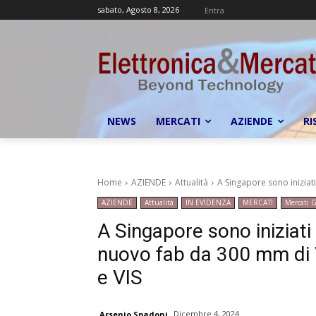
sabato, Agosto 8, 2026
Entra
NEWS
MERCATI
AZIENDE
RI
Home
AZIENDE
Attualità
A Singapore sono iniziati
AZIENDE
Attualità
IN EVIDENZA
MERCATI
Mercati G
A Singapore sono iniziati 
nuovo fab da 300 mm di V
e VIS
Dicembre 4, 2024
Arsenio Spadoni