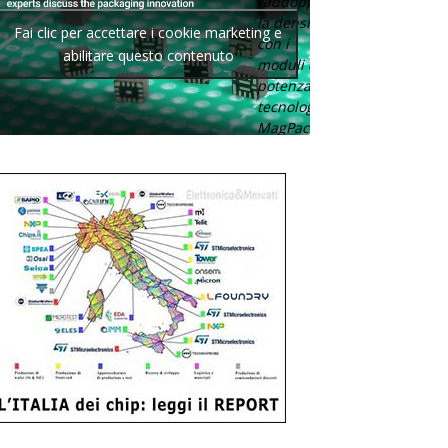
raddoppia
la densità
Fai clic per accettare i cookie marketing e
con i
abilitare questo contenuto
moduli di
potenza con
tecnologia
MagPack.