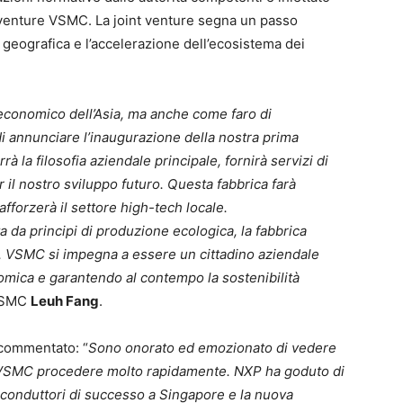
nt venture VSMC. La joint venture segna un passo
a geografica e l’accelerazione dell’ecosistema dei
conomico dell’Asia, ma anche come faro di
i annunciare l’inaugurazione della nostra prima
rà la filosofia aziendale principale, fornirà servizi di
r il nostro sviluppo futuro. Questa fabbrica farà
afforzerà il settore high-tech locale.
 da principi di produzione ecologica, la fabbrica
ro. VSMC si impegna a essere un cittadino aziendale
omica e garantendo al contempo la sostenibilità
 VSMC
Leuh Fang
.
commentato: “
Sono onorato ed emozionato di vedere
i VSMC procedere molto rapidamente. NXP ha goduto di
iconduttori di successo a Singapore e la nuova