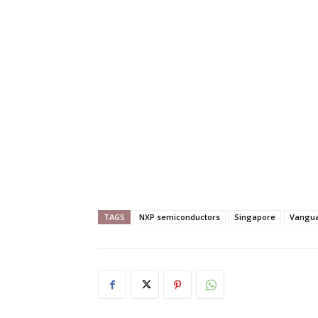
TAGS
NXP semiconductors
Singapore
Vangua