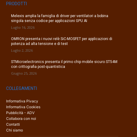
PRODOTTI
Melexis amplia la famiglia di driver per ventilatori a bobina
singola senza codice per applicazioni GPU AI
Luglio 16, 2026
OMRON presenta i nuovi relè SiC-MOSFET per applicazioni di
potenza ad alta tensione e di test
Luglio 2, 2026
STMicroelectronics presenta il primo chip mobile sicuro ST54M
con crittografia post-quantistica
Giugno 25, 2026
COLLEGAMENTI
Informativa Pivacy
Informativa Cookies
Pubblicità - ADV
Collabora con noi
Contatti
Chi siamo