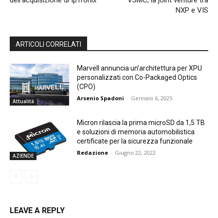
dell’acquisizione di IpTronix
VSMC, la joint venture tra
NXP e VIS
ARTICOLI CORRELATI
Marvell annuncia un’architettura per XPU
personalizzati con Co-Packaged Optics
(CPO)
Arsenio Spadoni
-
Gennaio 6, 2025
Attualità
Micron rilascia la prima microSD da 1,5 TB
e soluzioni di memoria automobilistica
certificate per la sicurezza funzionale
Redazione
-
Giugno 22, 2022
AZIENDE
LEAVE A REPLY