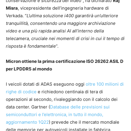
conservazione e sicurezza dei video
“, ha dichiarato
Raj
Misra
, vicepresidente dell’ingegneria hardware di
Verkada. “
L’ultima soluzione i400 garantirà un’ulteriore
tranquillità, consentendo una maggiore archiviazione
video e una più rapida analisi AI all’interno della
telecamera, cruciale nei momenti di crisi in cui il tempo di
risposta è fondamentale
“.
Micron ottiene la prima certificazione ISO 26262 ASIL D
per LPDDR5 al mondo
I veicoli dotati di ADAS eseguono oggi
oltre 100 milioni di
righe di codice
e richiedono centinaia di tera di
operazioni al secondo, rivaleggiando con il calcolo dei
data center. Gartner (
Database delle previsioni sui
semiconduttori e l’elettronica, in tutto il mondo,
aggiornamento 1Q22
) prevede che il mercato mondiale
delle memorie per autoveicoli installate in fabbrica