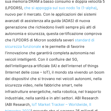
sua memoria DRAM a basso consumo e doppia velocità 5
(LPDDR5),
che si appoggia sul suo nodo 1α (1-alpha)
,
nuovo per il mercato. Con le applicazioni dei sistemi
avanzati di assistenza alla guida (ADAS) di nuova
generazione che richiedono livelli sempre più alti di
autonomia e sicurezza, questa certificazione comprova
che l’LPDDR5 di Micron soddisfa severi
standard di
sicurezza funzionale
e le permette di favorire
l’innovazione che garantirà completa autonomia nei
veicoli intelligenti. Con il confluire del 5G,
dell’intelligenza artificiale (IA) e dell’internet of things
(Internet delle cose – IoT), il mondo sta vivendo un boom
dei dispositivi che si trovano nei veicoli autonomi, nella
sicurezza video, nelle fabbriche smart, nelle
infrastrutture energetiche, nella robotica, nel trasporto
industriale, nella sanità e in altri settori. ABI Research
(ABI Research,
IoT Market Tracker – Worldwide, II
trimestre 2022
) prevede che ci saranno 25 miliardi di