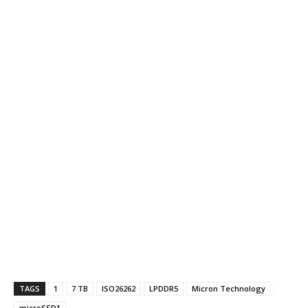
TAGS
1
7 TB
ISO26262
LPDDR5
Micron Technology
microSSD1