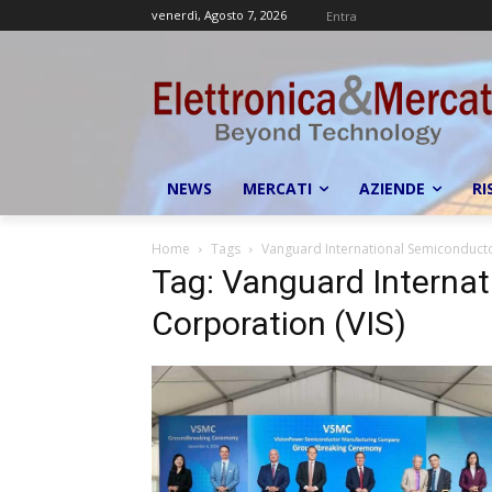
venerdì, Agosto 7, 2026
Entra
NEWS
MERCATI
AZIENDE
RI
Home
Tags
Vanguard International Semiconducto
Tag: Vanguard Interna
Corporation (VIS)