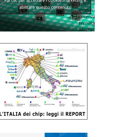
Fai clic per accettare i cookie marketing e
con i
abilitare questo contenuto
moduli di
potenza con
tecnologia
MagPack.