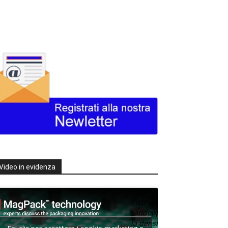
Video in evidenza
Texas
Instruments
raddoppia
la densità