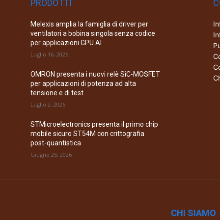
PRODOTTI
C
In
Melexis amplia la famiglia di driver per
ventilatori a bobina singola senza codice
In
per applicazioni GPU AI
Pu
Luglio 16, 2026
Co
Co
OMRON presenta i nuovi relè SiC-MOSFET
Ch
per applicazioni di potenza ad alta
tensione e di test
Luglio 2, 2026
STMicroelectronics presenta il primo chip
mobile sicuro ST54M con crittografia
post-quantistica
Giugno 25, 2026
CHI SIAMO