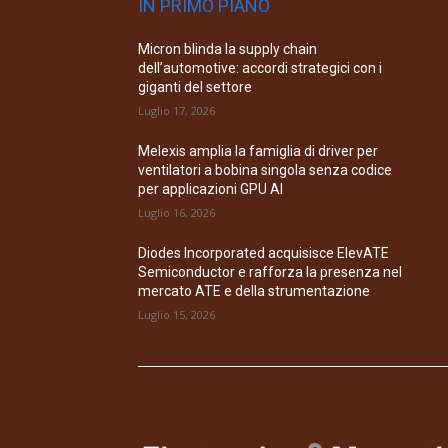
IN PRIMO PIANO
Micron blinda la supply chain
dell’automotive: accordi strategici con i
giganti del settore
Luglio 17, 2026
Melexis amplia la famiglia di driver per
ventilatori a bobina singola senza codice
per applicazioni GPU AI
Luglio 16, 2026
Diodes Incorporated acquisisce ElevATE
Semiconductor e rafforza la presenza nel
mercato ATE e della strumentazione
Luglio 15, 2026