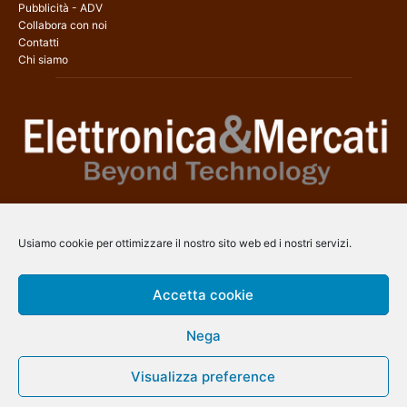
Pubblicità - ADV
Collabora con noi
Contatti
Chi siamo
Elettronica & Mercati è il sito web dedicato a tutti gli aspetti
dell’elettronica professionale e dell’industria dei semiconduttori, con
Usiamo cookie per ottimizzare il nostro sito web ed i nostri servizi.
una copertura a 360° che coinvolge tecnologie, prodotti, mercati e
aziende.
Accetta cookie
Contatti:
info@arscommunication.it
Nega
SEGUICI
Visualizza preference