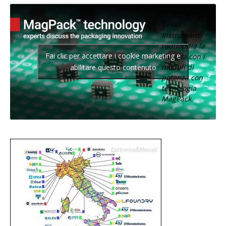
Texas
Instruments
raddoppia la
Fai clic per accettare i cookie marketing e
densità con i
moduli di
abilitare questo contenuto
potenza con
tecnologia
MagPack.