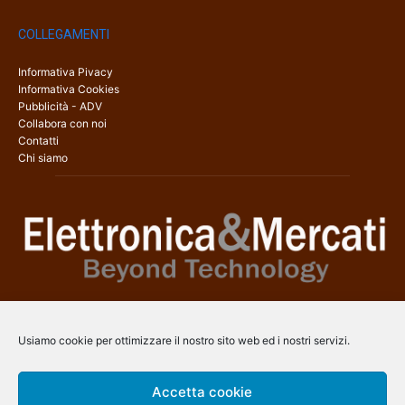
COLLEGAMENTI
Informativa Pivacy
Informativa Cookies
Pubblicità - ADV
Collabora con noi
Contatti
Chi siamo
Elettronica & Mercati è il sito web dedicato a tutti gli aspetti
dell’elettronica professionale e dell’industria dei semiconduttori, con
Usiamo cookie per ottimizzare il nostro sito web ed i nostri servizi.
una copertura a 360° che coinvolge tecnologie, prodotti, mercati e
aziende.
Accetta cookie
Contatti:
info@arscommunication.it