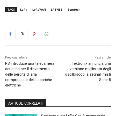
TAGS
LoRa
LoRaWAN
LR FHSS
Semtech
Previous article
Next article
RS introduce una telecamera
Tektronix annuncia una
acustica per il rilevamento
versione migliorata degli
delle perdite di aria
oscilloscopi a segnali misti
compressa e delle scariche
Serie 5
elettriche
ARTICOLI CORRELATI
Semtech svela LoRa Gen 4: nuove radio