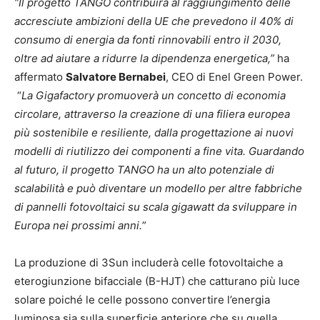
“Il progetto TANGO contribuirà al raggiungimento delle
accresciute ambizioni della UE che prevedono il 40% di
consumo di energia da fonti rinnovabili entro il 2030,
oltre ad aiutare a ridurre la dipendenza energetica,”
ha
affermato
Salvatore Bernabei
, CEO di Enel Green Power.
“
La Gigafactory promuoverà un concetto di economia
circolare, attraverso la creazione di una filiera europea
più sostenibile e resiliente, dalla progettazione ai nuovi
modelli di riutilizzo dei componenti a fine vita. Guardando
al futuro, il progetto TANGO ha un alto potenziale di
scalabilità e può diventare un modello per altre fabbriche
di pannelli fotovoltaici su scala gigawatt da sviluppare in
Europa nei prossimi anni.
”
La produzione di 3Sun includerà celle fotovoltaiche a
eterogiunzione bifacciale (B-HJT) che catturano più luce
solare poiché le celle possono convertire l’energia
luminosa sia sulla superficie anteriore che su quella