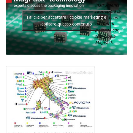
Instruments
raddoppia la
Fai clic per accettare i cookie marketing e
densità con i
moduli di
abilitare questo contenuto
potenza con
tecnologia
MagPack.