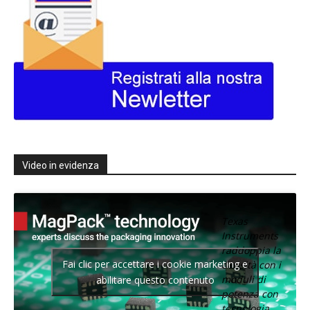
Video in evidenza
Texas
Instruments
raddoppia la
Fai clic per accettare i cookie marketing e
densità con i
moduli di
abilitare questo contenuto
potenza con
tecnologia