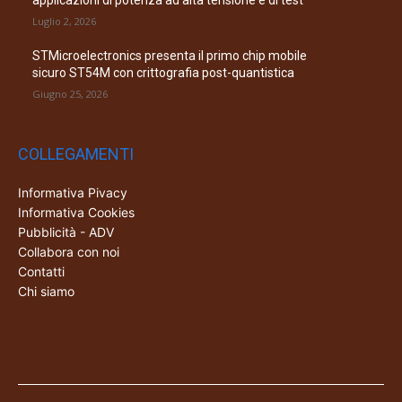
applicazioni di potenza ad alta tensione e di test
Luglio 2, 2026
STMicroelectronics presenta il primo chip mobile
sicuro ST54M con crittografia post-quantistica
Giugno 25, 2026
COLLEGAMENTI
Informativa Pivacy
Informativa Cookies
Pubblicità - ADV
Collabora con noi
Contatti
Chi siamo