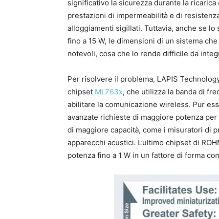
significativo la sicurezza durante la ricaric
prestazioni di impermeabilità e di resistenza
alloggiamenti sigillati. Tuttavia, anche se l
fino a 15 W, le dimensioni di un sistema c
notevoli, cosa che lo rende difficile da integ
Per risolvere il problema, LAPIS Technolog
chipset
ML763x
, che utilizza la banda di 
abilitare la comunicazione wireless. Pur es
avanzate richieste di maggiore potenza per il
di maggiore capacità, come i misuratori di p
apparecchi acustici. L’ultimo chipset di RO
potenza fino a 1 W in un fattore di forma c