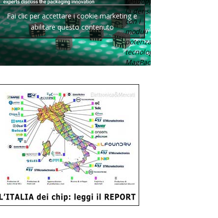
raddoppia
la densità
Fai clic per accettare i cookie marketing e
con i
abilitare questo contenuto
moduli di
potenza con
tecnologia
MagPack.