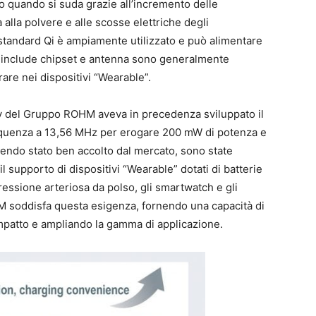
a o quando si suda grazie all’incremento delle
 alla polvere e alle scosse elettriche degli
o standard Qi è ampiamente utilizzato e può alimentare
he include chipset e antenna sono generalmente
rare nei dispositivi “Wearable”.
y del Gruppo ROHM aveva in precedenza sviluppato il
frequenza a 13,56 MHz per erogare 200 mW di potenza e
sendo stato ben accolto dal mercato, sono state
 supporto di dispositivi “Wearable” dotati di batterie
ressione arteriosa da polso, gli smartwatch e gli
HM soddisfa questa esigenza, fornendo una capacità di
ompatto e ampliando la gamma di applicazione.