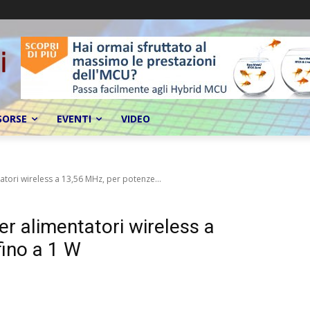
SORSE
EVENTI
VIDEO
tori wireless a 13,56 MHz, per potenze...
r alimentatori wireless a
fino a 1 W