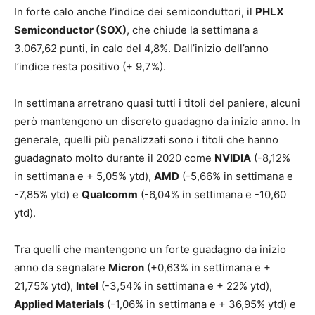
In forte calo anche l’indice dei semiconduttori, il
PHLX
Semiconductor (SOX)
, che chiude la settimana a
3.067,62 punti, in calo del 4,8%. Dall’inizio dell’anno
l’indice resta positivo (+ 9,7%).
In settimana arretrano quasi tutti i titoli del paniere, alcuni
però mantengono un discreto guadagno da inizio anno. In
generale, quelli più penalizzati sono i titoli che hanno
guadagnato molto durante il 2020 come
NVIDIA
(-8,12%
in settimana e + 5,05% ytd),
AMD
(-5,66% in settimana e
-7,85% ytd) e
Qualcomm
(-6,04% in settimana e -10,60
ytd).
Tra quelli che mantengono un forte guadagno da inizio
anno da segnalare
Micron
(+0,63% in settimana e +
21,75% ytd),
Intel
(-3,54% in settimana e + 22% ytd),
Applied Materials
(-1,06% in settimana e + 36,95% ytd) e