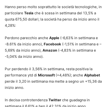
Hanno perso molto soprattutto le società tecnologiche, in
particolare
Tesla
che è scesa in settimana del 13,5% a
quota 675,50 dollari; la società ha perso da inizio anno il
4,28%:
Perdono parecchio anche
Apple
(-6,63% in settimana e
-8.61% da inizio anno),
Facebook
(-1,51% in settimana e –
5,69% da inizio anno),
Amazon
(-4,83% in settimana e
-5,04% da inizio anno).
Pur perdendo il 3,56% in settimana, resta positiva la
performance ytd di
Microsoft
(+4,48%); anche
Alphabet
perde il 3,20 in settimana ma mette a segno un +15,36 da
inizio anno.
In decisa controtendenza
Twitter
che guadagna in
settimana il 6,61% e ben il 42,31% da inizio anno,