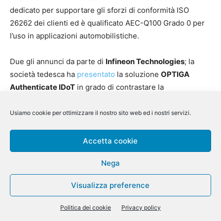
dedicato per supportare gli sforzi di conformità ISO
26262 dei clienti ed è qualificato AEC-Q100 Grado 0 per
l’uso in applicazioni automobilistiche.
Due gli annunci da parte di
Infineon Technologies
; la
società tedesca ha
presentato
la soluzione
OPTIGA
Authenticate IDoT
in grado di contrastare la
proliferazione di dispositivi contraffatti.
OPTIGA Authenticate IDoT combina un’autenticazione
Usiamo cookie per ottimizzare il nostro sito web ed i nostri servizi.
avanzata con livelli di flessibilità di configurazione senza
precedenti; OPTIGA Authenticate IDoT è la soluzione di
Accetta cookie
sicurezza integrata, leader del settore, che offre
Nega
sicurezza hardware avanzata basata su ECC e flessibilità
eccezionale per soddisfare i requisiti dei clienti e delle
Visualizza preference
applicazioni.
OPTIGA Authenticate IDoT utilizza un robusto package
Politica dei cookie
Privacy policy
TSNP SMD che misura appena 1,5mm x 1,5mm x 0,38