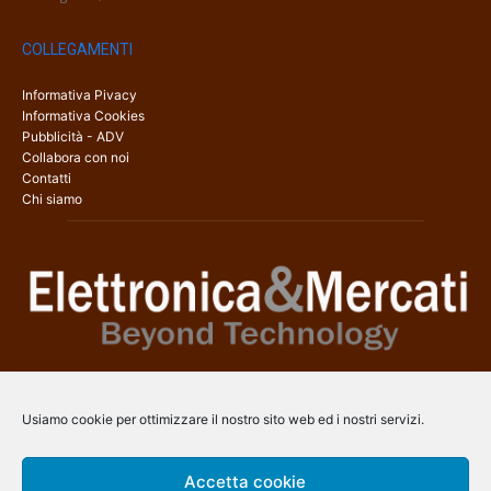
COLLEGAMENTI
Informativa Pivacy
Informativa Cookies
Pubblicità - ADV
Collabora con noi
Contatti
Chi siamo
Elettronica & Mercati è il sito web dedicato a tutti gli aspetti
dell’elettronica professionale e dell’industria dei semiconduttori, con
Usiamo cookie per ottimizzare il nostro sito web ed i nostri servizi.
una copertura a 360° che coinvolge tecnologie, prodotti, mercati e
aziende.
Accetta cookie
Contatti:
info@arscommunication.it