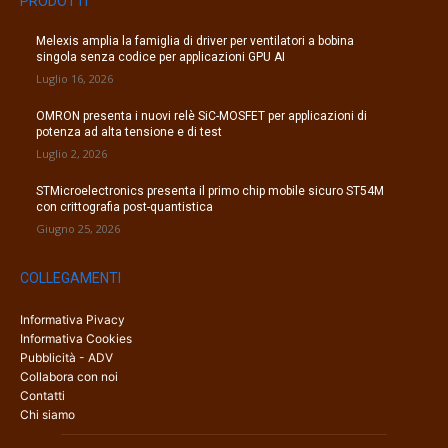
PRODOTTI
Melexis amplia la famiglia di driver per ventilatori a bobina
singola senza codice per applicazioni GPU AI
Luglio 16, 2026
OMRON presenta i nuovi relè SiC-MOSFET per applicazioni di
potenza ad alta tensione e di test
Luglio 2, 2026
STMicroelectronics presenta il primo chip mobile sicuro ST54M
con crittografia post-quantistica
Giugno 25, 2026
COLLEGAMENTI
Informativa Pivacy
Informativa Cookies
Pubblicità - ADV
Collabora con noi
Contatti
Chi siamo