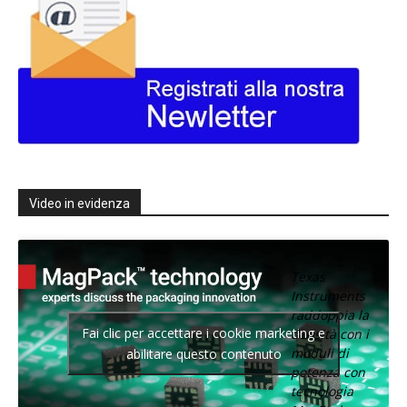
Video in evidenza
Texas
Instruments
raddoppia la
Fai clic per accettare i cookie marketing e
densità con i
moduli di
abilitare questo contenuto
potenza con
tecnologia