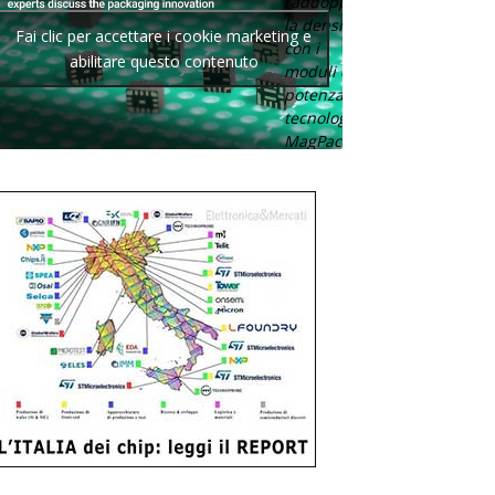
raddoppia
la densità
Fai clic per accettare i cookie marketing e
con i
abilitare questo contenuto
moduli di
potenza con
tecnologia
MagPack.