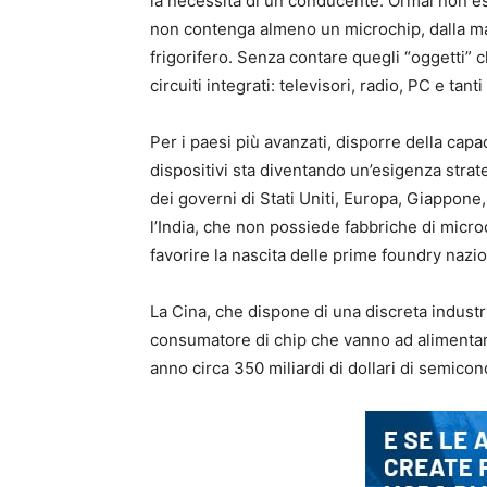
la necessità di un conducente. Ormai non es
non contenga almeno un microchip, dalla mac
frigorifero. Senza contare quegli “oggetti” c
circuiti integrati: televisori, radio, PC e tanti
Per i paesi più avanzati, disporre della capa
dispositivi sta diventando un’esigenza strat
dei governi di Stati Uniti, Europa, Giappone
l’India, che non possiede fabbriche di microc
favorire la nascita delle prime foundry nazio
La Cina, che dispone di una discreta indus
consumatore di chip che vanno ad alimentare
anno circa 350 miliardi di dollari di semicondu