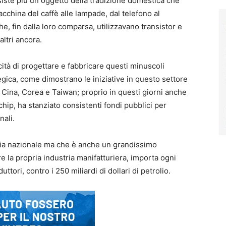
iste più un oggetto della tradizione domestica che
china del caffè alle lampade, dal telefono al
he, fin dalla loro comparsa, utilizzavano transistor e
 altri ancora.
cità di progettare e fabbricare questi minuscoli
egica, come dimostrano le iniziative in questo settore
, Cina, Corea e Taiwan; proprio in questi giorni anche
hip, ha stanziato consistenti fondi pubblici per
nali.
tria nazionale ma che è anche un grandissimo
 la propria industria manifatturiera, importa ogni
ttori, contro i 250 miliardi di dollari di petrolio.