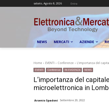
sabato, Agosto 8, 2026
Entra
NEWS
MERCATI
AZIENDE
RI
Home
EVENTI
Conferenze
L’importanza del capita
EVENTI
Conferenze
IN EVIDENZA
NEWS
L’importanza del capital
microelettronica in Lombar
Settembre 20, 2022
Arsenio Spadoni