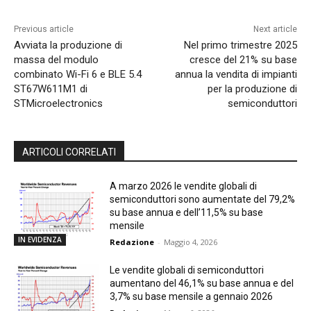
Previous article
Next article
Avviata la produzione di
Nel primo trimestre 2025
massa del modulo
cresce del 21% su base
combinato Wi-Fi 6 e BLE 5.4
annua la vendita di impianti
ST67W611M1 di
per la produzione di
STMicroelectronics
semiconduttori
ARTICOLI CORRELATI
A marzo 2026 le vendite globali di
semiconduttori sono aumentate del 79,2%
su base annua e dell’11,5% su base
mensile
IN EVIDENZA
Redazione
-
Maggio 4, 2026
Le vendite globali di semiconduttori
aumentano del 46,1% su base annua e del
3,7% su base mensile a gennaio 2026